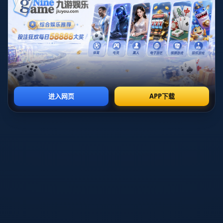
人可谓是代表之一。湖人队曾凭借科比
和奥尼尔的黄金组合主宰NBA赛场，再
以勒布朗詹姆斯为核心带领球队继续征
战。他们的深邃战术和灵活应变是球队
长期强大的关键。
深含策略气息的紫
色，让湖人成为球衣界中举足轻重的一
员。
黄色球衣——充满活力的运动天才集合
体
与紫色的沉稳形成鲜明对比，黄色球衣
总是充满了阳光与激情。巴西国家队的
鲜黄色球衣便是一个鲜明的例子。这支
五次夺冠的世界杯之王，以其富有创造
力的进攻和灵活的脚下技术统治足坛。