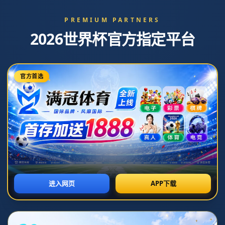
新闻资讯
网站首页
新闻资讯