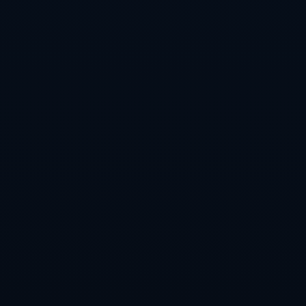
栏目导航
关于我们
服务优势
团队介绍
问题答疑
新闻资讯
联系我们