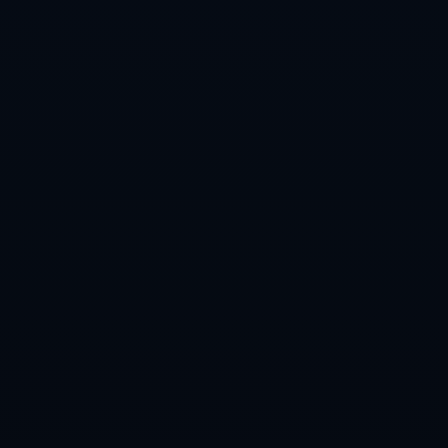
2026-08-09
梅西美职联新季破门记录 迈阿密表现时
起时伏
2026-08-09