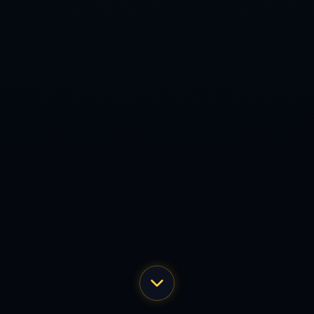
广西壮族自治区河池市南丹县里湖瑶族乡
0411-5094083
admin@xunjiuzhong676.cn
赏金女王(试玩入口)官方网站-赏金船长在线试玩
All Rights by
赏金女王
关于我们
服务优势
团队介绍
问题答疑
新闻资讯
联系我们