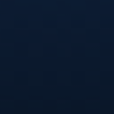
更加不可撼动。
数据证明稳定性的重要性
从数据表现上看，美洲豹的成功并非偶
然。据官方统计，他们在本赛季场均控
球时间领先对手12%以上，这不仅显示
出他们的整体战术执行力，更彰显了他
们在关键时刻能够稳住局面的能力。控
球时间的优势是冰球赛场上的一项重要
指标，
比拼的不仅是肉眼可见的进攻速
度，更是耐力与战略之间的较量
。
除了控球时间，他们的射门命中率也令
人叹服。通过优化射门角度和提升进攻
精准度，他们的总比分始终稳居前列。