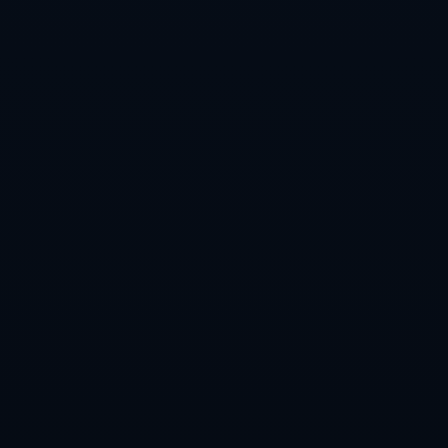
联系我们
热门新闻
灰熊快攻反击 扎克-伊迪强势暴扣打成
2+1
2026-08-09
阿劳霍伤停四个月，巴萨或借机释放薪
资空间注册新援
2026-08-09
世体-沙特曾为维尼修斯开2亿年薪 皇马
违约金10亿