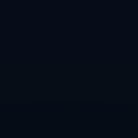
栏目导航
关于我们
服务优势
团队介绍
问题答疑
新闻资讯