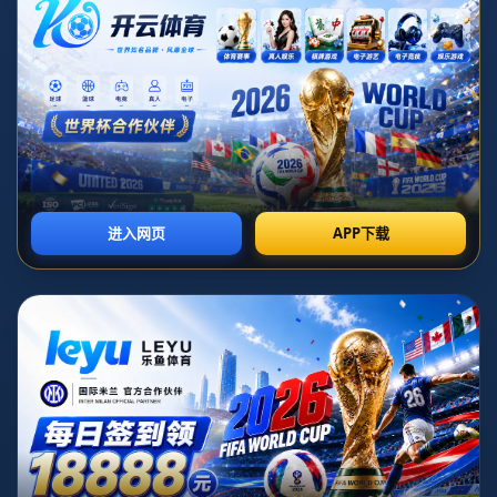
佛罗里达美洲豹再下一城，总比
分暂居优势！
2026-01-02T06:30:53+08:00
admin
佛罗里达美洲豹强势崛起，总比分优势
展现实力
激烈的冰球赛季总是能够让球迷热血沸
腾，而本赛季佛罗里达美洲豹的表现可
谓让人眼前一亮。
这支球队正在用行动
证明，他们正在迈向冰球历史的又一个
高峰
。以扎实的基本功和团队协调配