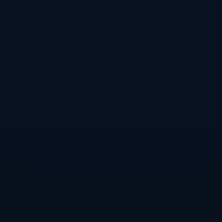
总结核心优势不断突破
从团队配合到年轻力量，从数据优势到
球迷支持，佛罗里达美洲豹能够实现总
比分领先，一切都有迹可循。这支冰球
劲旅不仅代表了一种不懈努力的体育精
神，也诠释了如何用策略与执行，取得
比赛的制胜先机。
美洲豹的每一次进球，每一次传球，都
是力量与智慧的完美结合。在冰球领
域，
他们正在书写一段属于自己的辉煌
篇章
。