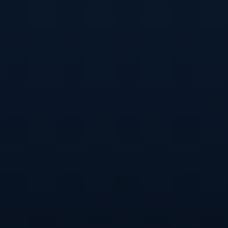
在与强敌交手的过程中，这一优势成为
他们夺胜的法宝。
球迷支持铸造精神力量
当然，美洲豹的成功也离不开球迷的坚
定支持。佛罗里达作为体育文化浓厚的
地区，每逢主场比赛，球迷的呐喊总能
给选手们注入更强大的精神动力。
正是
这种情感上的交织，进一步夯实了球队
的实力根基
。
在赛后采访中，多名队员曾坦言：“球
迷是我们最大的后盾。”这种双向的动
力，不仅让球迷感受到与球队间的深厚
纽带，更推动了佛罗里达美洲豹成为更
加不可忽视的力量。