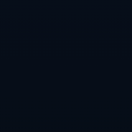
气质推向一个极具话题度的高点 它也以
4粒丢球的代价提醒所有人 在纪录光环
之下 更值得追问的是体系是否完善 结
构是否健康 平衡是否真正建立
需求表单
姓名
*