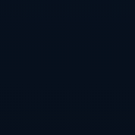
足球最本质的东西——决策、结构与执
行。曼联在这场比赛中的问题，绝不是
“射得不够多”，而是如何在大举压上的
兼顾防守平衡与节奏管理。
从教练团队的角度，这场纪录之战所暴
露出的是：中场防守覆盖面不足，边路
回撤不及时，后腰与中卫之间缺乏有序
补位。这些问题在数据层面体现为对手
有限射门却极高的转化率，在画面上则
体现为伯恩茅斯屡屡在相似区域完成致
命一击。当进攻一味堆叠在对方禁区
前，却缺少对“失去球权后5秒内”防守反
压的预案，纪录就很容易向着“失衡”的
方向倾斜。