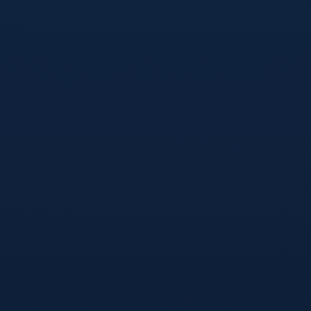
露出防守端的结构性问题。
在这场比赛中，曼联的防线经常出现
回
防速度慢、中场保护不到位、边路身后
空间被利用
等典型问题。当全队重心不
断前压，为39次射门铺平道路的也让后
场面对伯恩茅斯的反击显得格外被动。
伯恩茅斯并没有像传统弱队那样龟缩防
守，他们利用曼联身后的大片空间，以
直塞和斜传反复打穿红魔防线，这才形
成一个接一个致命一击。
这就是“纪录的双刃剑”——创下39次射
门纪录固然能载入英超史册，但从竞争
层面看，它也像一面放大镜，将球队攻
强守弱的结构性矛盾呈现在所有人眼