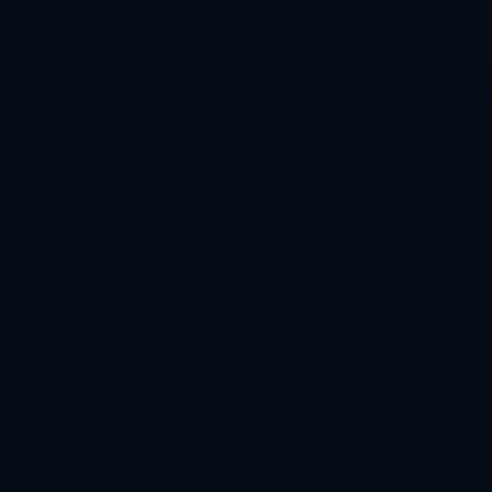
邮箱地址
*
性别
*
备注
*