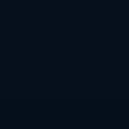
对球员来说，39次射门既是机会也是压
力。射门频率的提升，很可能掩盖了选
择质量的下降——很多看似积极的尝
试，其实是缺乏更好选择后的低性价比
决策。如何在保持进攻欲望的前提下，
提高最后一传和最后一射的质量，是这
场纪录之战留给曼联攻击群的一道必答
题。
英超范式下的“疯狂常态化”
把视角从曼联与伯恩茅斯拉远一点，会
发现这场4比4并非完全孤立存在。随着
各队普遍强化技战术、体能与数据分
析，英超的比赛节奏不断加快，高射
门、高节奏、高对抗正在成为一种新常