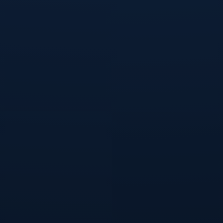
球与掩护的关键配合者。
在比赛视频分析中发现，多次由贾巴里
进行高位策应的配合给队友制造了宽松
的出手机会。他此场比赛通过自身机会
和得分表现来吸引了更多防守资源，同