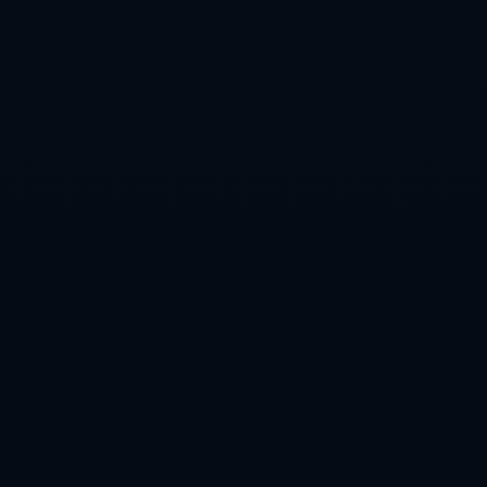
新闻资讯
联系我们
热门新闻
巴贝尔：拜仁买不起维尔茨 只有皇马巴
黎有这钱
2026-08-06
欧洲杯赛果前瞻：英格兰加时险胜瑞士
2：1，荷兰力克土耳其2：1
2026-08-06
战胜TES后AL经理发文庆祝，牙膏绿毛