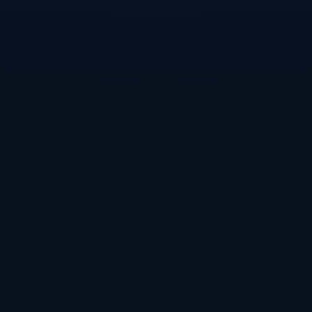
具备这一重要特质。
总结关键表现的真正意义
看似单场数据的背后，隐藏的是贾巴里
史密斯作为一名年轻球员快速成长的轨
迹。如果未来能够持续保持
高效投射、
稳定篮板贡献
与适度的团队配合，他将
很可能成为联盟强队不可或缺的核心球
员之一。在此场比赛数据分析中，他不
仅体现了个人能力，同时也表达了团队
竞技中不可替代的角色定位。贾巴里的
高效表现有望进一步提升他在球队中的
价值。