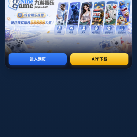
比赛，而贾巴里作为一名
身高与投射兼
具的年轻锋线球员
，在阵地战和外线进
攻中发挥了双重优势。他的成功率说
明，他不仅适合在场上组织进攻，同时
也能胜任球队的关键得分任务。
篮板数据证明全面性
除了得分贡献外，贾巴里的篮板表现同
样值得关注。全场11个篮板的数据展示
了他在内线的拼抢能力以及作为锋线球
员的存在感。对于任何球队而言，篮板
成功率直接影响比赛走势，而贾巴里的
出色篮板表现说明他不仅专注于得分，
还能为球队提供足够的防守屏障与二次