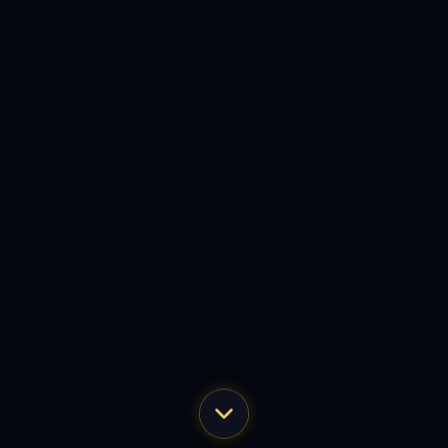
广西壮族自治区河池市南丹县里湖瑶族乡
0411-5094083
admin@xunjiuzhong676.cn
赏金女王(试玩入口)官方网站-赏金船长在线试玩
All Rights by
赏金女王
关于我们
服务优势
团队介绍
问题答疑
新闻资讯
联系我们