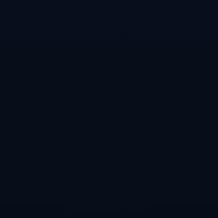
备注
*
提交