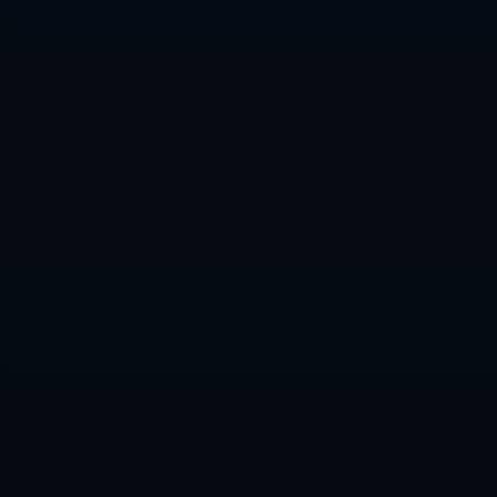
幽默互动
2026-08-06
西班牙半决赛4将缺阵，佩德里伤情严
重或休战一个月
2026-08-06