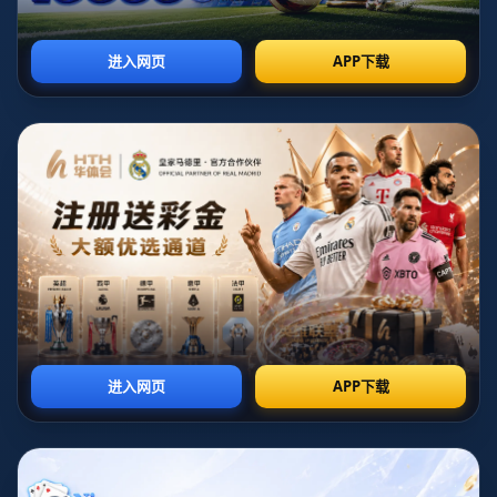
的佳绩
，同时抢下了
11个篮板
。那么，
这些数据背后隐藏了哪些信息？让我们
深度解读这场比赛中贾巴里史密斯的关
键表现与潜力。
从投篮效率看全能性
在当今篮球领域，投篮效率直接反映了
一名球员的进攻能力与状态。贾巴里史
密斯保证了10次出手中命中6球，不仅
展示了他的得分威胁，也突显了他
精准
的选择
和冷静的执行力。更值得关注的
是他在三分线外的表现，3记三分球帮
助他在关键时刻拉开了比分，对手的防
守明显难以阻止他的外线投篮。
许多球队常以三分战术应对节奏迅速的