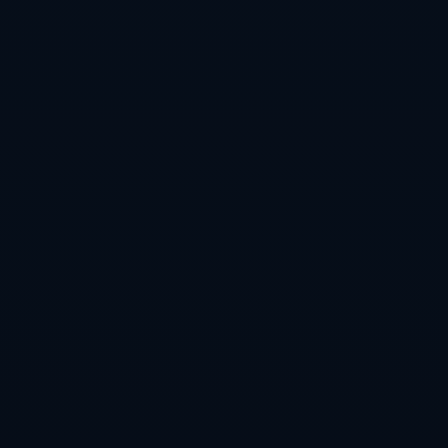
另一方面 还可以利用比赛回放做心理和
认知层面的引导 让球员看到自己在高压
下并非完全被压制 比如那粒进球以及若
干次成功组织反击的瞬间 都可以成为自
我效能感的素材 告诉她们 差距并不是
不可逾越的鸿沟 而是可以通过系统训练
和长期积累逐渐缩小的现实 这种正向反
馈对于处在成长关键期的U20球员极其
重要
在更长远的层面上 这场友谊赛也提醒中
国女足管理者 必须更系统地为U20梯队
设计国际化比赛路径 让年轻球员在16
到20岁这个区间拥有足够多的高质量对
抗机会 而不是在成年队选拔前夕才集中