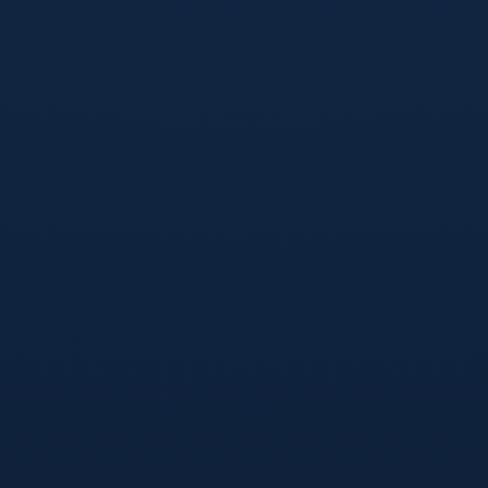
术做配合时 一旦传球线路略显拖沓 就
会被强硬的身体接触打断 这不仅消耗了
中国队的进攻信心 还让球员在心理上形
成了某种预期性退缩 在连续几次对抗吃
亏之后 她们在拿球前就下意识选择更安
全但威胁更小的处理方式
战术视角看1比3 阵型执行力暴露短板
从阵型结构与战术执行来看 中国U20女
足在这场比赛中并非没有预案 但执行度
与临场调整能力略显不足 开局阶段队伍
尝试通过中后场控球建立节奏 采用偏稳
妥的4231站位 试图用双后腰保护防线
并串联前场 然而在澳大利亚队高位逼抢
下 两名后腰经常被迫同时回撤到中卫身