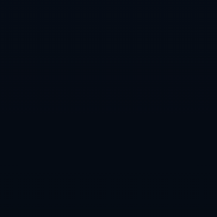
提交
栏目导航