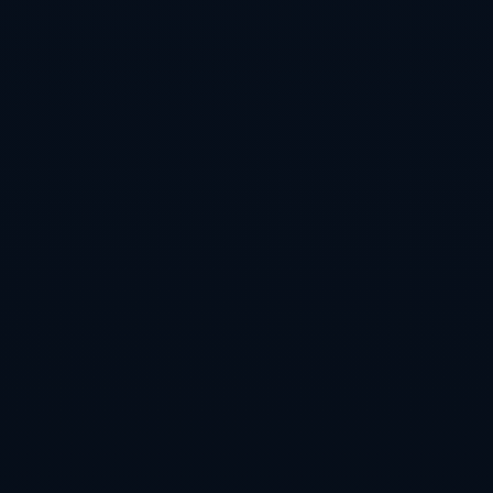
场球员在无球状态下对节奏的感知和反
抢的主动性
从失利中寻找成长路径 友谊赛应成为训
练课的延伸
如果说1比3的比分已经无法改变 更重
要的是如何让这场失利产生延续价值 友
谊赛对于U20女足的意义 从来不只是结
果 而是让问题暴露得更彻底 对教练组
而言 比赛提供了极其直观的录像样本
可以针对性设计训练 比如在后续训练中
加强在中高压防守下的传控稳定性 通过
小范围高强度对抗模拟澳大利亚式逼抢
环境 反复训练球员在两三拍内做出合理
决策的能力