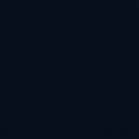
简单的一条边路起速再中路致命一传 但
背后隐藏的是一连串结构性问题 边路一
对一防守缺乏预判与站位优势 中场保护
一侧时横移速度不足 防线在局部被牵扯
后没有及时调用另一侧中卫协防 整体队
形在短短十秒内被拉扯变形 而对手恰恰
利用了这短暂的弱点时间窗口
这类失球并非完全源于个人失误 而是整
体攻守转换意识与节奏应对能力的差距
当中国U20女足未来再次面对类似场景
需要的不只是体能和速度的提升 更是整
体移动节奏上抢压和退防的默契 包括前