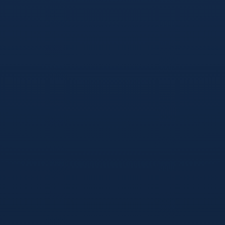
如果把这场友谊赛拆解到技术细节 可以
看到一个很典型的现实 中国U20女足并
非不会踢球 但在高强度对抗环境下 很
多本可以完成的动作变得犹豫甚至变形
例如 在无压状态下球员能完成稳定的短
传配合 但一旦对手逼抢速度提升 逼迫
她们在两三拍之内出球 就会出现停球第
一脚不理想 传球线路保守 或者简单解
围把球权交还给对手的情况
身体对抗同样是关键变量 澳大利亚队球
员在力量 平衡能力和对碰撞的适应度上
占据明显优势 当中国队试图利用脚下技