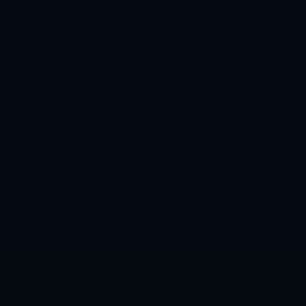
1至2月通讯器材类零售总额同比增长26.2% 购新补贴政
策实施成效显著
2026-08-06
2023年“阿图什杯”全疆足球邀请赛开幕
2026-08-06
克罗地亚成欧洲杯历史第三支单届赛事
两度罚失点球的球队
2026-08-06
渣叔克洛普为何得名？利物浦夺冠功臣
赛季末告别
2026-08-06