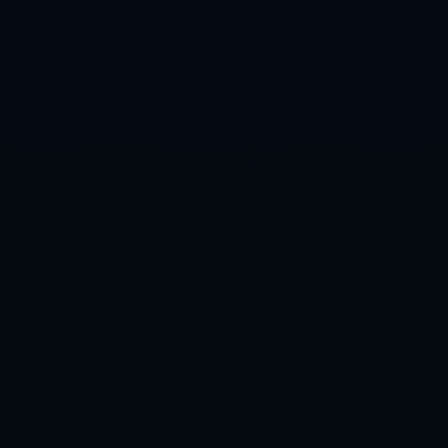
为消费者提供最新的健康资讯，涵盖营养饮食、运
动健身、心理健康等多个领域。通过科学的健康指
导和个性化的建议，帮助用户改善生活习惯，提升
健康水平，预防疾病，享受更加积极和健康的生活
方式。
友情链接
友情链接
联系我们