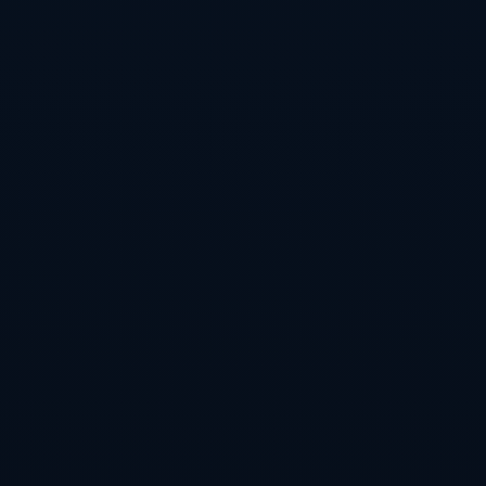
需求表单
姓名
*
邮箱地址
*