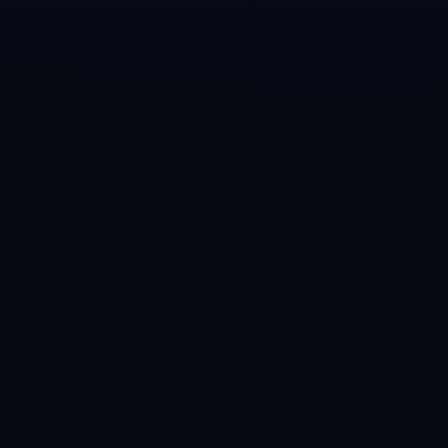
斯诺克世锦赛决赛：赵心童大比分领先
威廉姆斯
2026-08-09
“VAR争议再起：英超下月决定是否全面
废除，问题在人不在工具！”
2026-08-09