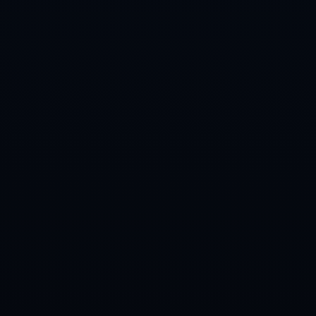
友情链接
友情链接
联系我们
广西壮族自治区河池市南丹县里湖瑶族乡
0411-5094083
admin@xunjiuzhong676.cn