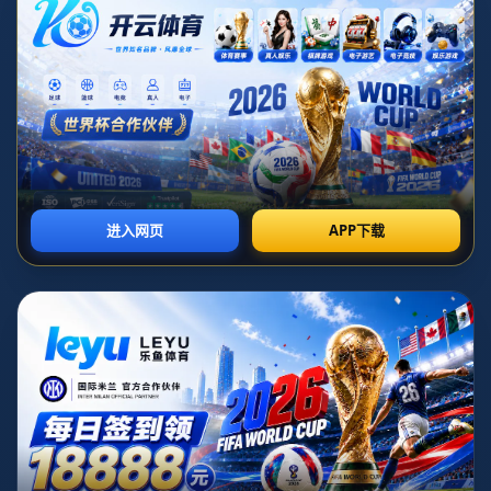
梅西美职联新季破门记录 迈阿密
表现时起时伏
2025-12-27T01:30:04+08:00
admin
梅西美职联新赛季进球数与迈阿密赛季
表现起伏分析
在世界足坛的璀璨星河中，梅西的名字
始终闪耀着独特的光芒。自从加盟美国
职业足球大联盟（MLS）的迈阿密国际
后，他的表现成为无数球迷关注的焦
点。然而，新赛季以来，梅西的进球数