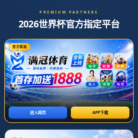
新闻资讯
网站首页
新闻资讯