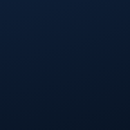
仁，冠军稳了！
2026-08-08
“莱斯特重返英超后瞄
准索尔斯克亚，保级信
心满满！”
2026-08-08
欧洲杯与欧冠有何区
别？参赛队伍大不同
2026-08-08
1至2月通讯器材类零售总额同比增
长26.2% 购新补贴政策实施成效显
著
2026-08-08