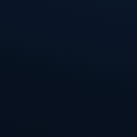
多时候是与俱乐部高层通力合作，共
许能将精力集中在战术打磨上，避免
然而，失去引援权也可能让斯洛特在
理念不完全契合，调整空间将受到限
性
，在现有球员中挖掘潜力，比如通
善合作：斯洛特的生存之道
在资源有限的情况下，斯洛特与利物
足球不再是教练“一言堂”的时代，现
诺德的执教经历显示，他并非强势型
种
柔性管理风格
或许正是利物浦选择