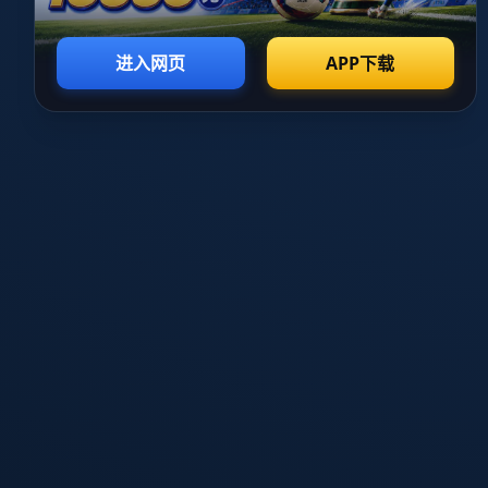
何在“钱少事多”的环境下展现自己的
斯洛特上任背景：资源有限的挑
斯洛特接手利物浦，面临的不仅仅是
俱乐部在转会市场上的谨慎策略。近
注重青训培养和精准补强。作为新帅
一决策背后反映了俱乐部对财务平衡
有阵容的基础上，发挥出最大的战术