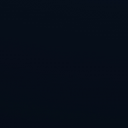
与管理层的良好沟通，逐步将球队带
策略上提出合理建议，同时尊重俱乐部
找到突破口。
战术创新：用有限资源打出漂亮
斯洛特以进攻足球著称，他的战术理
有的球员风格有一定契合度。像萨拉
系中发挥更大作用。关键在于，斯洛
训练和战术调整提升球队战斗力。
例如，他在费耶诺德时曾成功激活一
让球队整体实力提升了一个档次。如
引援权的加持，他依然有可能带领球
面对球迷期待：压力与机遇并存
利物浦的球迷对新帅的期待无疑是巨