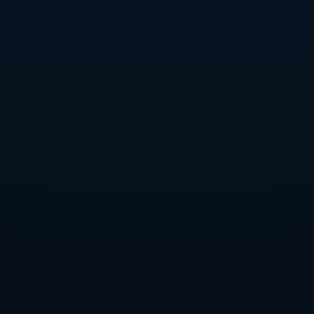
乐部时同样面临资源不足的困境，但他通过