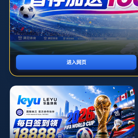
薪资低责任重还得服从！TA：
2025-12-24T01:30:03+08:00
admin
钱少事多能听话呗-利物浦新帅斯洛特
在足球世界中，教练的角色往往被赋
史悠久且成绩斐然的俱乐部而言。新
时，关于他是否拥有引援权以及如何
文将围绕“斯洛特在有限资源下的管理