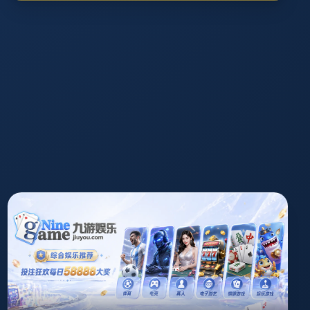
栏目导航
关于我们