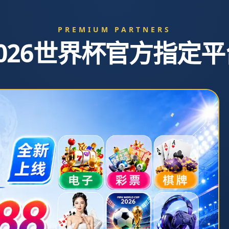
湖瑶族乡
0411-5094083
网站首页
关于我们
服务优势
团队介绍
问题
新闻资讯
网站首页
新闻资讯