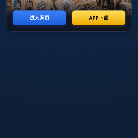
价值。
战
接替克洛普这位传奇教练的巨大压力，还有
年来，利物浦在引援上的投入相对克制，更
，斯洛特据传并不会拥有绝对的引援权，这
的重视。然而，这也意味着斯洛特需要在现
潜力，同时与管理层保持
紧密合作
。