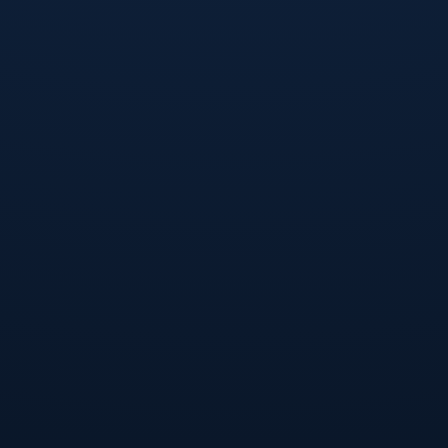
打造球队风格的关键。但斯洛特的情况有些
责球员招募，主教练则专注于场内表现。这
迪奥拉，虽然他对引援有一定话语权，但更