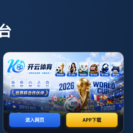
立即咨询
答疑
新闻资讯
联系我们