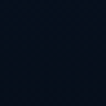
和对挑战的渴望。让我们拭目以待，这
位西班牙门神将在意大利书写怎样的新
篇章。
需求表单
姓名
*
邮箱地址
*