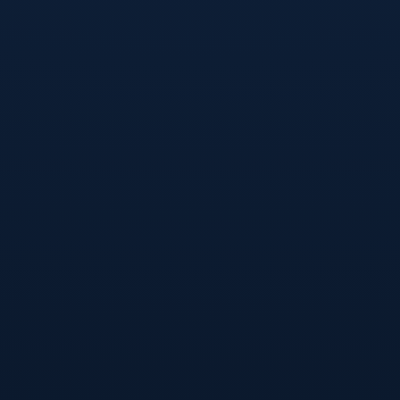
极具吸引力的交易。
此外，意甲联赛以
防守著称，德赫亚的反应速度和扑救能
力有望在这里大放异彩
。有业内人士分
析，德赫亚的到来可能会成为热那亚本
赛季保级甚至冲击更高排名的关键因
素。
案例分析：自由身球员在意甲的
成功先例
德赫亚并非首位以自由身加盟意甲的知
名球员。近年来，多位球员通过类似方
式在意甲赛场获得“第二春”。例如，
前
曼城前锋巴洛特利曾在自由身加盟布雷
西亚后重拾状态
，尽管未能完全回到巅
峰，但他的经验和个人能力依然为球队
带来了积极影响。类似的案例还包括前