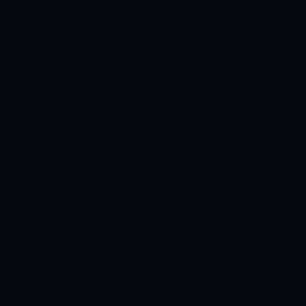
为消费者提供最新的健康资讯，涵盖营养饮食、运
动健身、心理健康等多个领域。通过科学的健康指
导和个性化的建议，帮助用户改善生活习惯，提升
健康水平，预防疾病，享受更加积极和健康的生活
方式。
友情链接