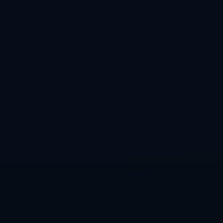
提交
栏目导航
关于我们
服务优势