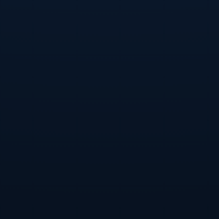
公开表示这位乌拉圭中卫是球队未来的
支柱，可能会极力挽留。其次，曼联需
要在与其他竞争者的博弈中脱颖而出，
毕竟阿劳霍这样的球员绝不会缺少追求
者。此外，球员本人的最终决定也将起
到关键作用。如果他更倾向于留在西甲
或者加盟其他联赛的豪门，曼联的努力
可能付诸东流。
结语前的思考
阿劳霍的转会传闻无疑是今夏转会市场
的一大看点。无论最终结果如何，这笔
潜在的交易都反映了现代足球中财务、
竞技与个人意愿之间的复杂博弈。曼联
是否能以
1亿欧元
成功签下这位巴萨后