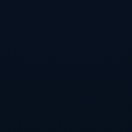
卫？阿劳霍又是否真的会选择离开？这
些问题或许只有时间才能给出答案。