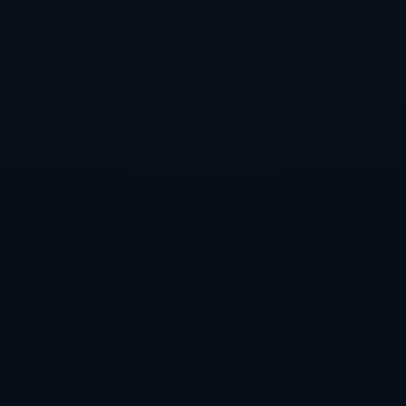
备注
*
提交