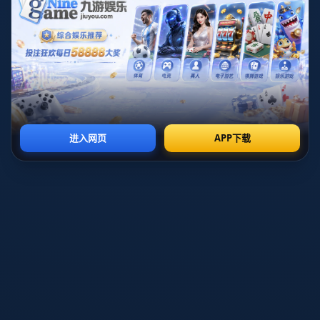
曼联近年来一直在寻找一名能够稳定后
防线的顶级中卫，而阿劳霍的名字无疑
是转会市场上的一大亮点。这位23岁的
球员以出色的防守能力、身体素质以及
球场上的冷静表现而闻名。尤其是在巴
萨的比赛中，他展现了与年龄不符的成
熟，多次在关键时刻挽救球队。曼联主
帅滕哈赫据信非常欣赏他的风格，认为
他是重建红魔防线的
关键一环
。此外，
曼联目前的后防线存在一定的不稳定
性，引进一名如阿劳霍这样的年轻且潜
力无限的球员，可能是解决问题的
最佳
方案
。
巴萨的困境与阿劳霍的意愿