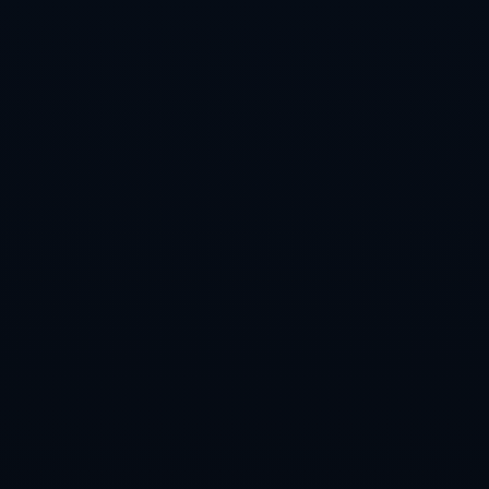
热门新闻
字母哥缺阵难敌掘金，雄鹿客场惨败
2026-08-08
法比奥破门难救主 林良铭制胜助国安逆
转海港
2026-08-08
2024亚冠决赛对决：5月11日与25日两
回合决出冠军
2026-08-08
第16轮：切尔西VS埃弗顿