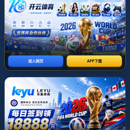
曼联豪掷1亿欧追逐阿劳霍，球员
有意告别巴萨
2025-12-13T01:30:03+08:00
admin
曼联准备1亿欧签阿劳霍球员也愿意离
开巴萨
在足球转会市场上，豪门俱乐部之间的
竞争总是充满戏剧性。最近，关于曼联
有意以
1亿欧元
的价格签下巴塞罗那后
卫阿劳霍的消息引发了广泛关注。这位
乌拉圭国脚似乎也对离开诺坎普持开放