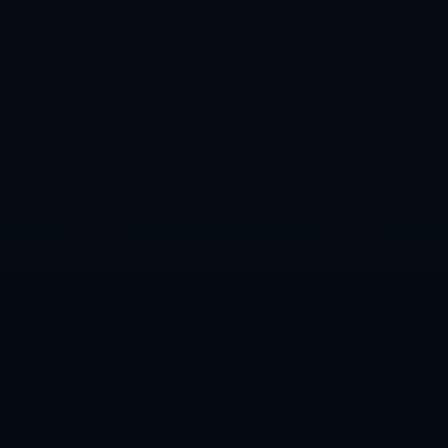
2026-08-08
为消费者提供最新的健康资讯，涵盖营养饮食、运
动健身、心理健康等多个领域。通过科学的健康指