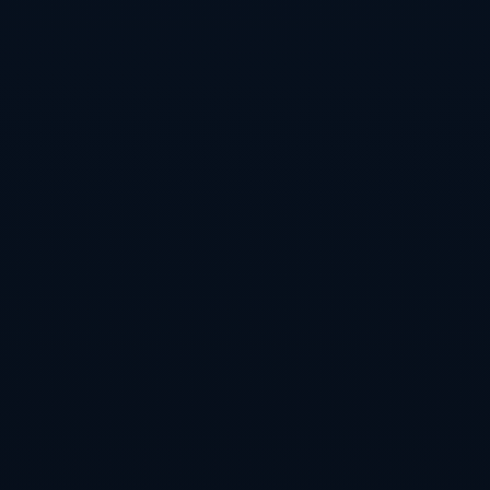
需求表单
姓名
*
邮箱地址
*