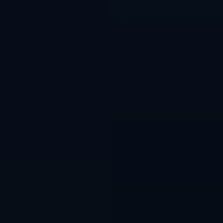
栏目导航
关于我们
服务优势