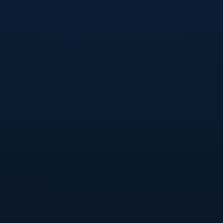
亚队在2024欧洲杯的征程中增添了信
心。
战术展望：以稳为主冲击佳绩
从目前的阵容来看，罗马尼亚队在
2024欧洲杯上很可能会采取以稳为主
的战术打法。斯坦丘坐镇中场，负责调
度和组织进攻，而德古拉辛则在前场寻
找机会完成致命一击。同时，后防线的
稳固性和中场的控制力也将是球队的关
键。
有分析指出
，罗马尼亚队若能在小
组赛中发挥出防守反击的效率，他们完
全有可能从强队云集的赛场上脱颖而
出。
以欧预赛对阵某强队的比赛为例，罗马