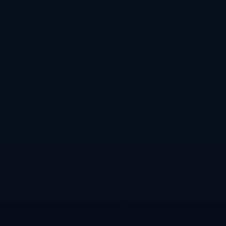
性别
*
备注
*
提交