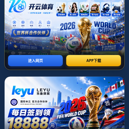
2024欧洲杯罗马尼亚队阵容揭
晓：斯坦丘与德古拉辛坐镇26人
名单
2025-12-08T01:27:44+08:00
admin
罗马尼亚队2024欧洲杯26人大名单：
斯坦丘德古拉辛领衔
在即将到来的2024年欧洲杯赛场上，
罗马尼亚国家队备受关注。这支东欧劲
旅近年来在国际赛场上表现不俗，而他
们公布的26人大名单更是引发了球迷们