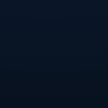
练，目的是磨合阵容、调整状态。
值得一提的是，秘鲁队在历史交锋中面
对阿根廷时，往往难以占据上风。即使
梅西轮休，阿根廷队在整体实力上依然
占据优势。
这场比赛的结果，或许并不
会因梅西的缺席而发生太大变化。
球迷的期待与战术的平衡
对于广大球迷来说，梅西的每一场比赛
都是不容错过的视觉盛宴。但从球队长
远利益出发，轮休无疑是更为理性的选
择。
梅西是否上场
，不仅是教练组的决
定，也反映了现代足球中科学管理与竞
技需求之间的平衡。球迷们希望看到梅
西在球场上大放异彩，但更希望他在淘