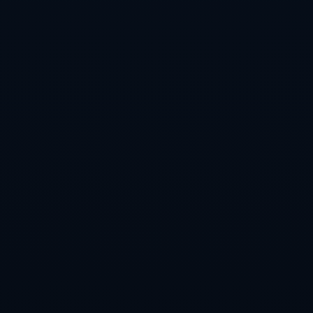
栏目导航
关于我们
服务优势
团队介绍
问题答疑
新闻资讯
联系我们
热门新闻