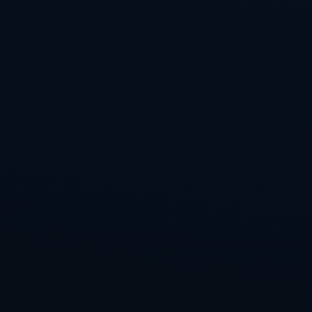
心理博弈案例分析 领先方的无形压力